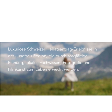
HOCHZEITSFOTOS & VIDEOS IN DER SCHWEIZ
UNVERGESSLICHE
HEIRATSANTRÄGE BEGINNEN
HIER
Luxuriöse Schweizer Heiratsantrag-Erlebnisse in
der Jungfrau-Region, die durch sorgfältige
Planung, lokales Fachwissen, Fotografie und
Filmkunst zum Leben erweckt werden.
Ich biete keine Fotoshootings für Heiratsanträge