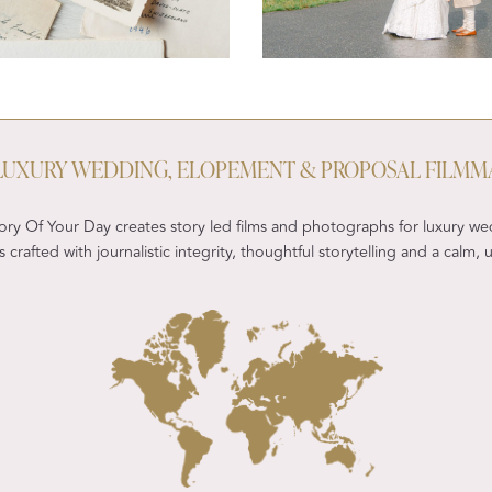
- LUXURY WEDDING, ELOPEMENT & PROPOSAL FILMM
ry Of Your Day creates story led films and photographs for luxury we
 crafted with journalistic integrity, thoughtful storytelling and a calm