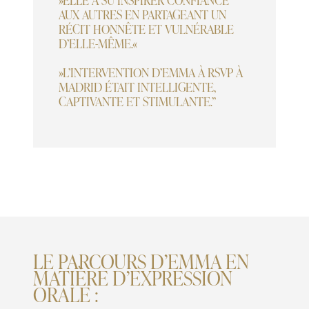
AUX AUTRES EN PARTAGEANT UN
RÉCIT HONNÊTE ET VULNÉRABLE
D’ELLE-MÊME.«
»L’INTERVENTION D’EMMA À RSVP À
MADRID ÉTAIT INTELLIGENTE,
CAPTIVANTE ET STIMULANTE.”
LE PARCOURS D’EMMA EN
MATIÈRE D’EXPRESSION
ORALE :