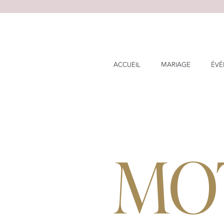
Skip
to
content
ACCUEIL
MARIAGE
ÉVÉ
MO