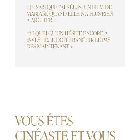
« JE SAIS QUE J’AI RÉUSSI UN FILM DE
MARIAGE QUAND ELLE N’A PLUS RIEN
À AJOUTER. »
« SI QUELQU’UN HÉSITE ENCORE À
INVESTIR, IL DOIT FRANCHIR LE PAS
DÈS MAINTENANT. »
VOUS ÊTES
CINÉASTE ET VOUS