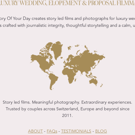
- LUXURY WEDDING, ELOPEMENT & PROPOSAL FILMM
ry Of Your Day creates story led films and photographs for luxury we
 crafted with journalistic integrity, thoughtful storytelling and a calm
Story led films. Meaningful photography. Extraordinary experiences.
Trusted by couples across Switzerland, Europe and beyond since
2011.
ABOUT
-
FAQs
-
TESTIMONIALS
-
BLOG