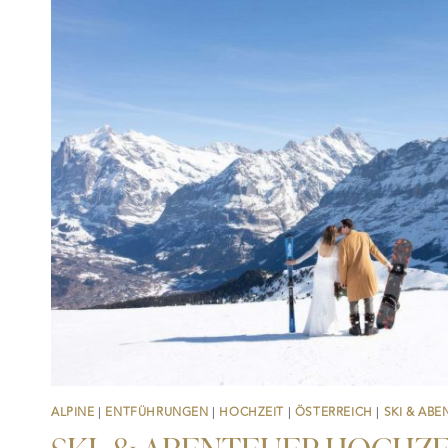
ALPINE
|
ENTFÜHRUNGEN
|
HOCHZEIT
|
ÖSTERREICH
|
SKI & ABE
SKI- & ABENTEUER-HOCHZE