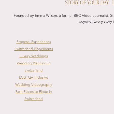
STORY OF YOUR DAY 
ECHTE
HOCHZEITEN
IN
Founded by Emma Wilson, a former BBC Video Journalist, Sto
DEN
beyond. Every story is
ALPEN
UND
DOLOMITEN
Proposal Experiences
Switzerland Elopements
Luxury Weddings
Wedding Planning in
Switzerland
LGBTQ+ Inclusive
Wedding Videography
Best Places to Elope in
Switzerland