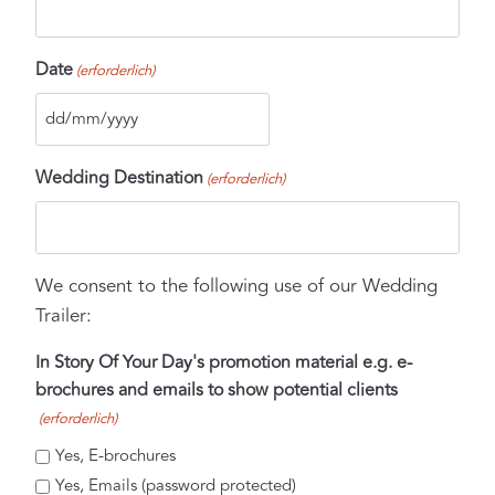
Date
(erforderlich)
T
T
Wedding Destination
(erforderlich)
S
c
h
r
We consent to the following use of our Wedding
ä
Trailer:
g
In Story Of Your Day's promotion material e.g. e-
s
brochures and emails to show potential clients
t
(erforderlich)
r
Yes, E-brochures
i
Yes, Emails (password protected)
c