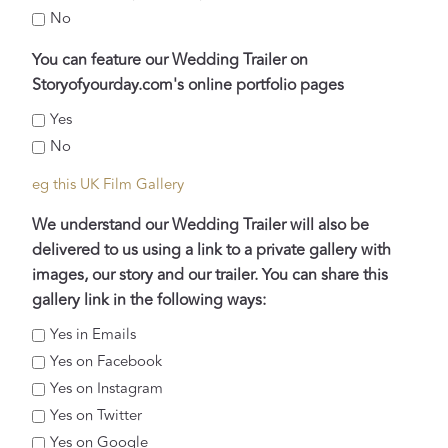
No
h
M
You can feature our Wedding Trailer on
M
Storyofyourday.com's online portfolio pages
S
Yes
c
No
h
r
eg this UK Film Gallery
ä
We understand our Wedding Trailer will also be
g
delivered to us using a link to a private gallery with
s
images, our story and our trailer. You can share this
t
gallery link in the following ways:
r
Yes in Emails
i
Yes on Facebook
c
Yes on Instagram
h
Yes on Twitter
J
Yes on Google