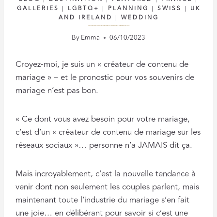
GALLERIES
|
LGBTQ+
|
PLANNING
|
SWISS
|
UK
AND IRELAND
|
WEDDING
DÉVOILER LA TENDANCE : L’ESSOR DES CRÉATEURS DE CONTENU DE MARIAGE SUR LES RÉSEAUX SOCIAUX
By
Emma
06/10/2023
Croyez-moi, je suis un « créateur de contenu de
mariage » – et le pronostic pour vos souvenirs de
mariage n’est pas bon.
« Ce dont vous avez besoin pour votre mariage,
c’est d’un « créateur de contenu de mariage sur les
réseaux sociaux »… personne n’a JAMAIS dit ça.
Mais incroyablement, c’est la nouvelle tendance à
venir dont non seulement les couples parlent, mais
maintenant toute l’industrie du mariage s’en fait
une joie… en délibérant pour savoir si c’est une