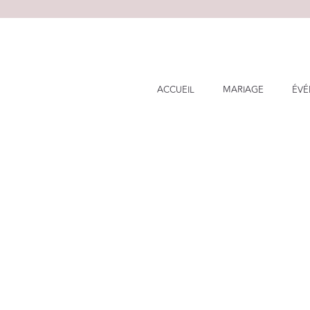
Skip
to
content
ACCUEIL
MARIAGE
ÉVÉ