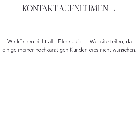
KONTAKT AUFNEHMEN→
Wir können nicht alle Filme auf der Website teilen, da
einige meiner hochkarätigen Kunden dies nicht wünschen.
Sie sind jedoch als private Vorführungen verfügbar. Bitte z
WEITERE
HOCHZEITSVIDEOS
ANSEHEN
Was du hier siehst, ist eine sorgfältig